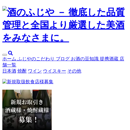
メ
ホーム
ふじやのこだわり
ブログ
お酒の豆知識
提携酒蔵
店
ニ
舗一覧
ュ
日本酒
焼酎
ワイン
ウイスキー
その他
ー
開
閉