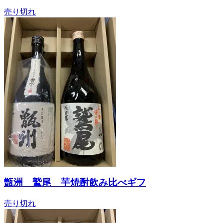
売り切れ
甑洲 鷲尾 芋焼酎飲み比べギフ
売り切れ