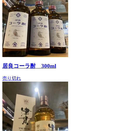
居良コーラ酎 300ml
売り切れ