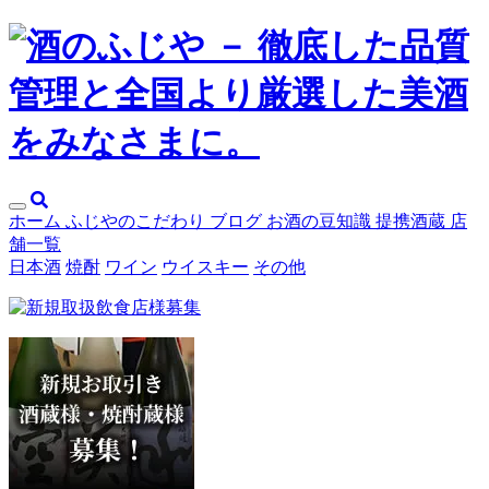
メ
ホーム
ふじやのこだわり
ブログ
お酒の豆知識
提携酒蔵
店
ニ
舗一覧
ュ
日本酒
焼酎
ワイン
ウイスキー
その他
ー
開
閉